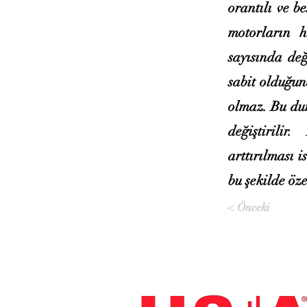
orantılı ve b
motorların h
sayısında değ
sabit olduğun
olmaz. Bu dur
değiştirilir
arttırılması i
bu şekilde öze
< Önceki