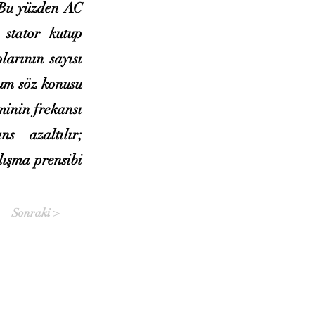
. Bu yüzden AC
 stator kutup
larının sayısı
rum söz konusu
minin frekansı
ns azaltılır;
alışma prensibi
Sonraki >
Sosyal Medyada US-A