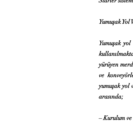
Starter siste
Yumuşak Yol V
Yumuşak yol v
kullanılmakta
yürüyen merdi
ve konveyörl
yumuşak yol v
arasında;
– Kurulum ve 