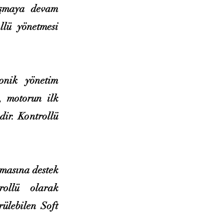
lışmaya devam
llü yönetmesi
onik yönetim
i, motorun ilk
dir. Kontrollü
rmasına destek
rollü olarak
ülebilen Soft