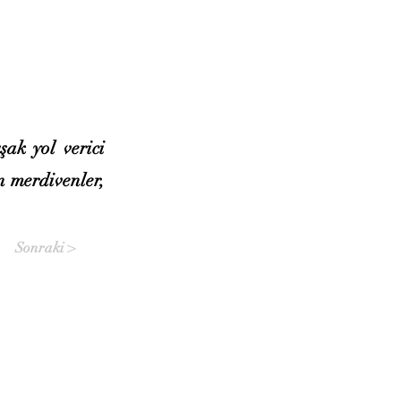
şak yol verici
n merdivenler,
Sonraki >
Sosyal Medyada US-A