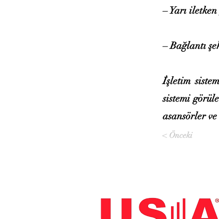
– Yarı iletken
– Bağlantı şe
İşletim siste
sistemi görül
asansörler ve
< Önceki