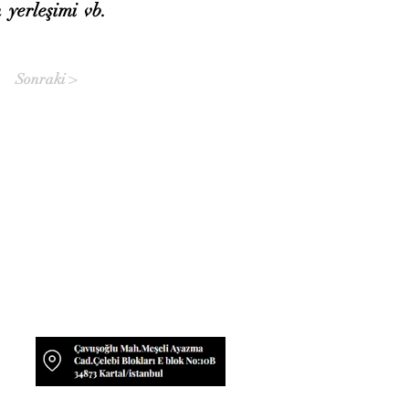
yerleşimi vb.
Sonraki >
Sosyal Medyada US-A