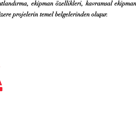
tlandırma, ekipman özellikleri, kavramsal ekipman 
zere projelerin temel belgelerinden oluşur.
Ana Sayfa
Hizmetlerimiz
Kurumsal
Ürünlerimiz
Sektörler
Referanslar
İletişim
+90 (552) 227 38 09
satis@tr-us-a.com