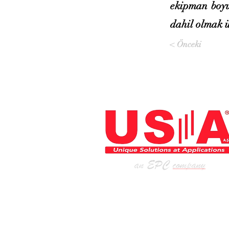
ekipman boyu
dahil olmak ü
< Önceki
ENDÜSTRİNİN MİMARI