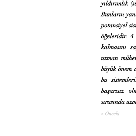
yıldırımlık (
Bunların yan
potansiyel si
öğeleridir. 4
kalmasını sa
uzman mühend
büyük önem ar
bu sistemle
başarısız ol
sırasında uzm
< Önceki