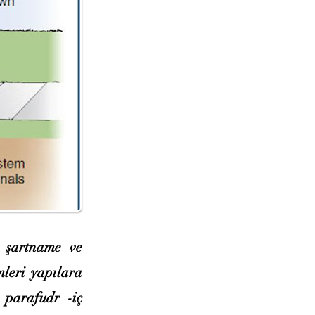
a şartname ve
mleri yapılara
 parafudr -iç