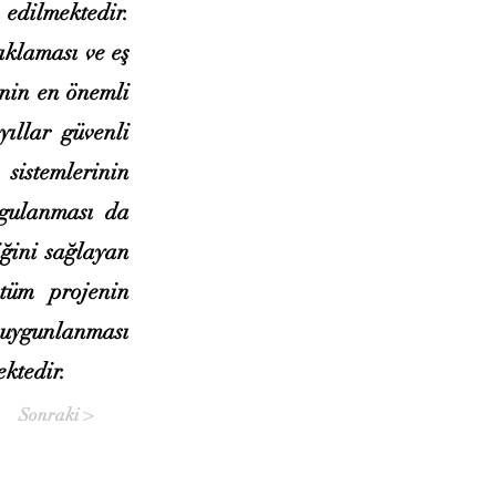
s edilmektedir.
aklaması ve eş
inin en önemli
yıllar güvenli
sistemlerinin
ygulanması da
iğini sağlayan
tüm projenin
 uygunlanması
ktedir.
Sonraki >