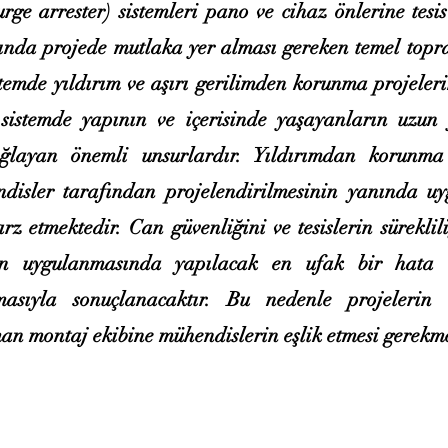
surge arrester) sistemleri pano ve cihaz önlerine tesi
ında projede mutlaka yer alması gereken temel topr
stemde yıldırım ve aşırı gerilimden korunma projeler
 sistemde yapının ve içerisinde yaşayanların uzun 
ğlayan önemli unsurlardır. Yıldırımdan korunma 
isler tarafından projelendirilmesinin yanında u
z etmektedir. Can güvenliğini ve tesislerin süreklil
rin uygulanmasında yapılacak en ufak bir hata 
masıyla sonuçlanacaktır. Bu nedenle projelerin
an montaj ekibine mühendislerin eşlik etmesi gerekme