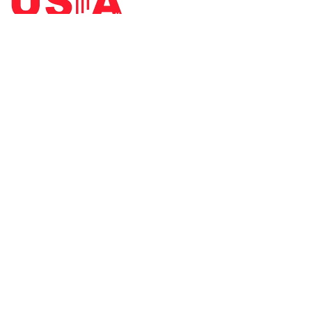
ARCHITEKT DER INDUSTRIE
Startseite
Unsere Produkte
Unsere Dienstleistungen
Branchen
Institutionell
Verweise
US-A in den sozialen Medien