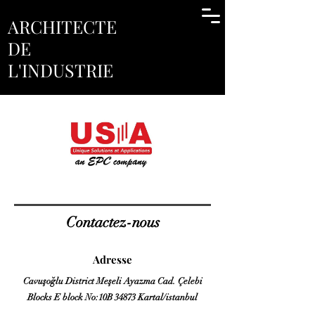
ARCHITECTE
DE
L'INDUSTRIE
Contactez-nous
Adresse
Cavuşoğlu District Meşeli Ayazma Cad. Çelebi
Blocks E block No:10B 34873 Kartal/istanbul