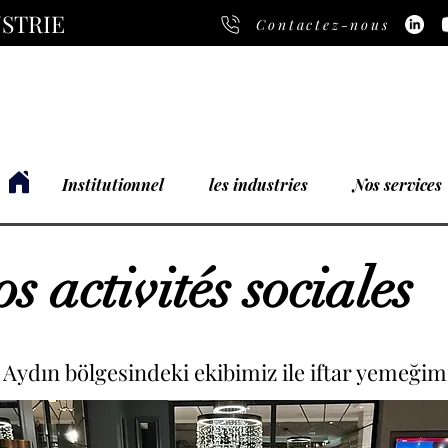
USTRIE
Contactez-nous
Institutionnel
les industries
Nos services
s activités sociales
ı Aydın bölgesindeki ekibimiz ile iftar yemeğim