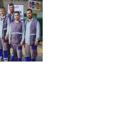
US-A dans les médias
sociaux
s