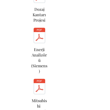
Dozaj
Kantarı
Projesi
Enerji
Analizör
ü
(Siemens
)
Mitsubis
hi