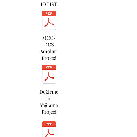
IO LIST
MCC-
DCS
Panoları
Projesi
Değirme
n
Yağlama
Projesi