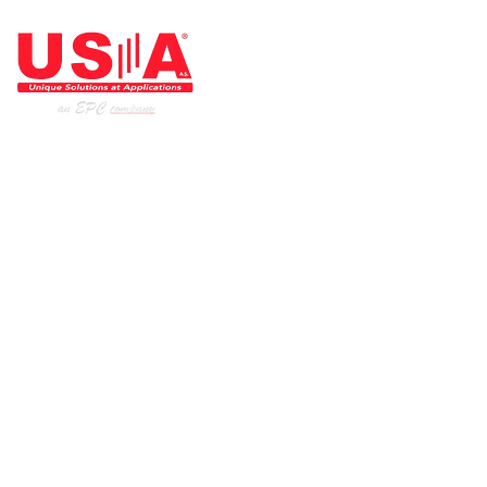
ARCHITECT OF THE INDUSTRY
Home page
Our products
Our services
Industries
Institutional
References
US-A in Social Media